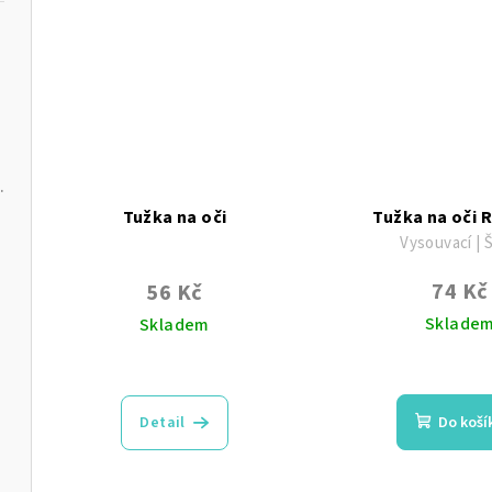
hvězdiček.
hvě
Tužka na oči
Tužka na oči 
Vysouvací | 
74 Kč
56 Kč
Sklade
Skladem
Prů
Průměrné
hod
hodnocení
pro
produktu
Detail
Do koší
je
je
4,8
4,4