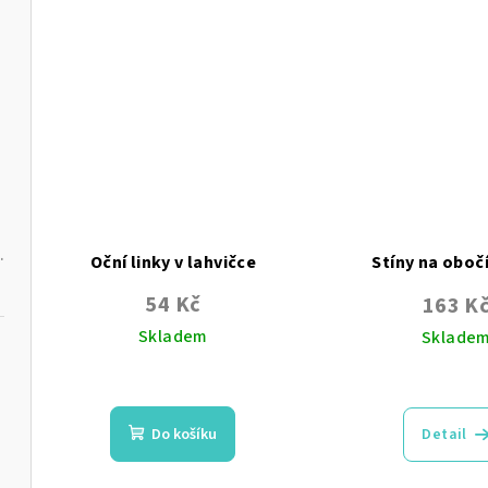
z
z
5
5
hvě
hvězdiček.
Oční linky v lahvičce
Stíny na oboč
54 Kč
163 K
Skladem
Sklade
Průměrné
Prů
hodnocení
hod
produktu
pro
Do košíku
Detail
je
je
5,0
5,0