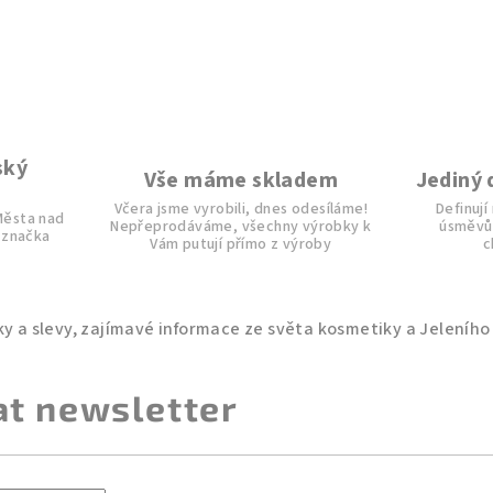
ský
Vše máme skladem
Jediný 
Včera jsme vyrobili, dnes odesíláme!
Definují
 Města nad
Nepřeprodáváme, všechny výrobky k
úsměvů.
 značka
Vám putují přímo z výroby
c
i
at newsletter