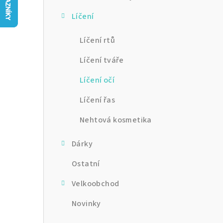
n
Líčení
n
í
Líčení rtů
p
Líčení tváře
a
Líčení očí
n
Líčení řas
e
Nehtová kosmetika
l
Dárky
Ostatní
Velkoobchod
Novinky