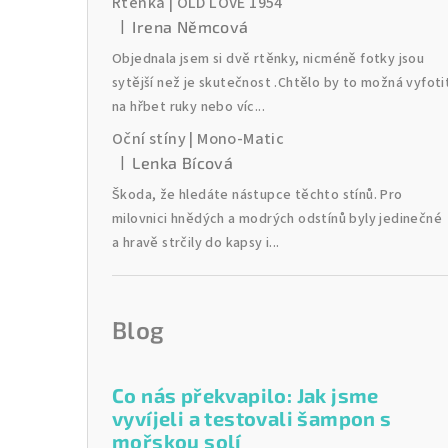
Rtěnka | OLD LOVE 1954
|
Irena Němcová
Hodnocení produktu je 2 z 5 hvězdiček.
Objednala jsem si dvě rtěnky, nicméně fotky jsou
sytější než je skutečnost .Chtělo by to možná vyfoti
na hřbet ruky nebo víc...
Oční stíny | Mono-Matic
|
Lenka Bícová
Hodnocení produktu je 5 z 5 hvězdiček.
Škoda, že hledáte nástupce těchto stínů. Pro
milovnici hnědých a modrých odstínů byly jedinečné
a hravě strčily do kapsy i...
Blog
Co nás překvapilo: Jak jsme
vyvíjeli a testovali šampon s
mořskou solí