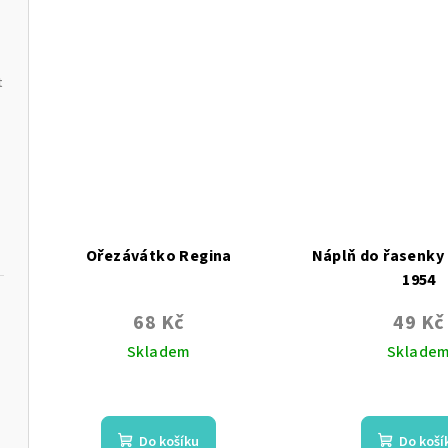
z
z
5
5
hvězdiček.
hvě
t
Ořezávátko Regina
Náplň do řasenky 
1954
černá | s nás
68 Kč
49 Kč
Skladem
Sklade
Průměrné
hodnocení
produktu
Do košíku
Do koší