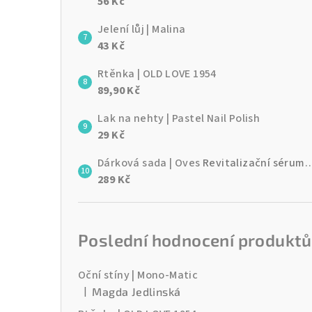
56 Kč
Jelení lůj | Malina
43 Kč
Rtěnka | OLD LOVE 1954
89,90 Kč
Lak na nehty | Pastel Nail Polish
29 Kč
Dárková sada | Oves
Revitalizační sérum + Hydratační krém
289 Kč
Poslední hodnocení produktů
Oční stíny | Mono-Matic
|
Magda Jedlinská
Hodnocení produktu je 3 z 5 hvězdiček.