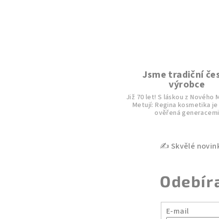
ý
p
i
s
u
Jsme tradiční če
výrobce
Již 70 let! S láskou z Nového
Metují: Regina kosmetika je
ověřená generacem
Odebír
E-mail