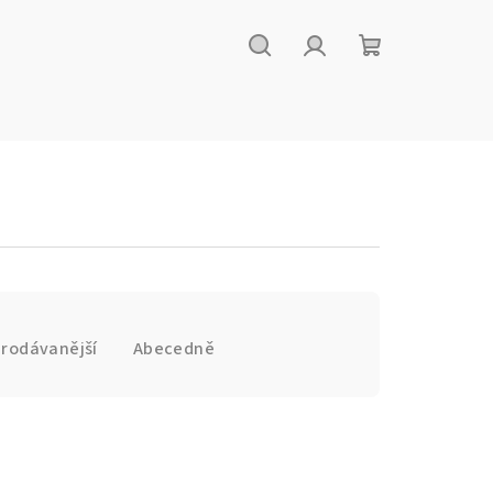
Hledat
Přihlášení
Nákupní
košík
prodávanější
Abecedně