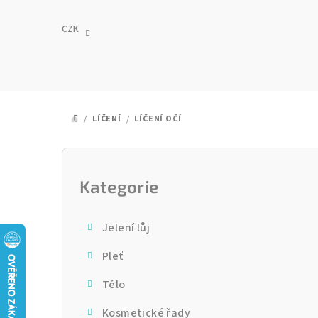
Přejít
na
CZK
obsah
/
LÍČENÍ
/
LÍČENÍ OČÍ
DOMŮ
P
o
Kategorie
Přeskočit
kategorie
s
Jelení lůj
t
Pleť
r
Tělo
a
Kosmetické řady