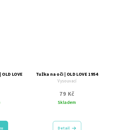
zdiček.
| OLD LOVE
Tužka na oči | OLD LOVE 1954
Vysouvací
tavcem
79 Kč
m
Skladem
Průměrné
hodnocení
produktu
ku
Detail