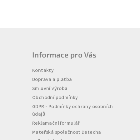
Z
á
Informace pro Vás
p
a
Kontakty
t
Doprava a platba
Smluvní výroba
í
Obchodní podmínky
GDPR - Podmínky ochrany osobních
údajů
Reklamační formulář
Mateřská společnost Detecha