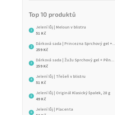
Top 10 produktů
Jelení lůj | Meloun
v blistru
51 Kč
Dárková sada | Princezna
Sprchový gel + Pěna do koupele + Jelení lůj + Lak na nehty
259 Kč
Dárková sada | Žužu
Sprchový gel + Pěna do koupele + Jelení lůj + Lak na nehty
259 Kč
Jelení lůj | Třešeň
v blistru
51 Kč
Jelení lůj | Originál
Klasický špalek, 28 g
49 Kč
Jelení lůj | Placenta