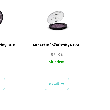
stíny DUO
Minerální oční stíny ROSE
54 Kč
m
Skladem
měrné
Průměrné
nocení
hodnocení
duktu
produktu
Detail
je
5,0
z
5