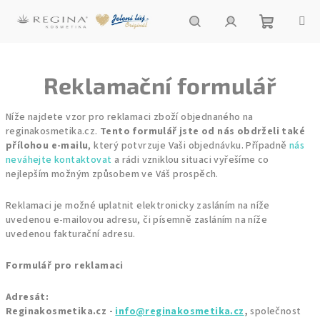
Přejít
na
obsah
Nákupní
Hledat
Přihlášení
Reklamační formulář
košík
Níže najdete vzor pro reklamaci zboží objednaného na
reginakosmetika.cz.
Tento formulář jste od nás obdrželi také
přílohou e-mailu
, který potvrzuje Vaši objednávku. Případně
nás
neváhejte kontaktovat
a rádi vzniklou situaci vyřešíme co
nejlepším možným způsobem ve Váš prospěch.
Reklamaci je možné uplatnit elektronicky zasláním na níže
uvedenou e-mailovou adresu, či písemně zasláním na níže
uvedenou fakturační adresu.
Formulář pro reklamaci
Adresát
:
Reginakosmetika.cz -
info@reginakosmetika.cz
,
společnost