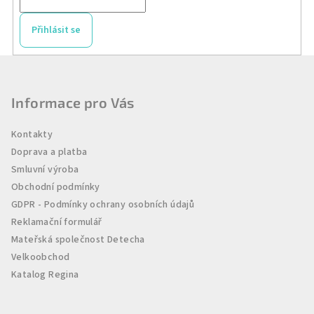
Přihlásit se
Z
á
p
Informace pro Vás
a
Kontakty
t
Doprava a platba
í
Smluvní výroba
Obchodní podmínky
GDPR - Podmínky ochrany osobních údajů
Reklamační formulář
Mateřská společnost Detecha
Velkoobchod
Katalog Regina