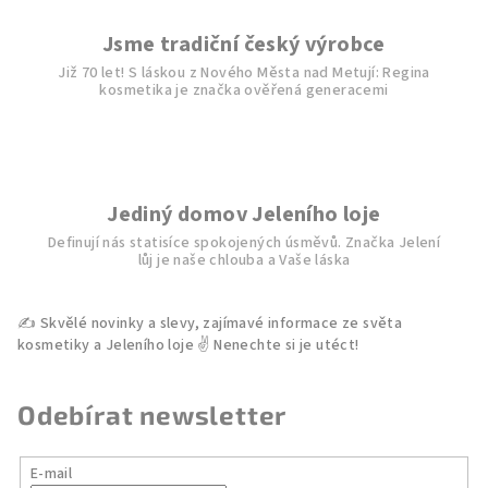
c
í
Jsme tradiční český výrobce
p
Již 70 let! S láskou z Nového Města nad Metují: Regina
r
kosmetika je značka ověřená generacemi
v
k
y
v
ý
Jediný domov Jeleního loje
p
Definují nás statisíce spokojených úsměvů. Značka Jelení
i
lůj je naše chlouba a Vaše láska
s
u
Odebírat newsletter
E-mail