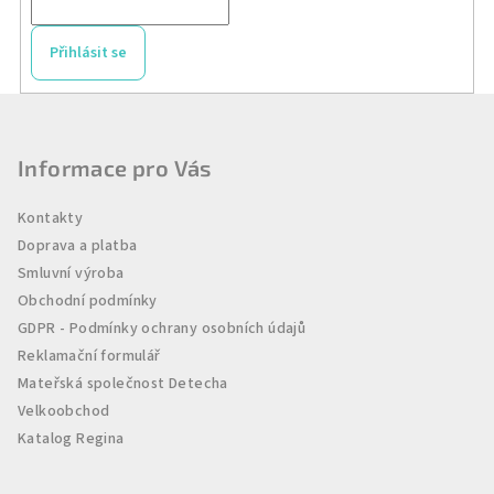
Přihlásit se
Z
á
p
Informace pro Vás
a
Kontakty
t
Doprava a platba
í
Smluvní výroba
Obchodní podmínky
GDPR - Podmínky ochrany osobních údajů
Reklamační formulář
Mateřská společnost Detecha
Velkoobchod
Katalog Regina