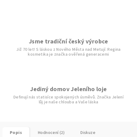
Jsme tradiční český výrobce
Již 70 let! S láskou z Nového Města nad Metují: Regina
kosmetika je značka ověřená generacemi
Jediný domov Jeleního loje
Definují nás statisíce spokojených úsměvů. Značka Jelení
lůj je naše chlouba a Vaše láska
Popis
Hodnocení (2)
Diskuze