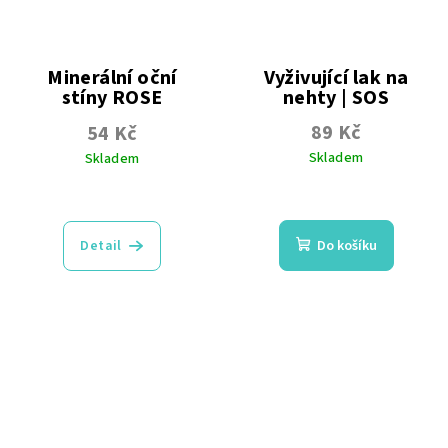
Minerální oční
Vyživující lak na
stíny ROSE
nehty | SOS
Repair
89 Kč
54 Kč
se zpevňujícími
molekulami
Skladem
Skladem
Průměrné
Průměrné
hodnocení
hodnocení
produktu
produktu
Detail
Do košíku
je
je
5,0
5,0
z
z
5
5
hvězdiček.
hvězdiček.