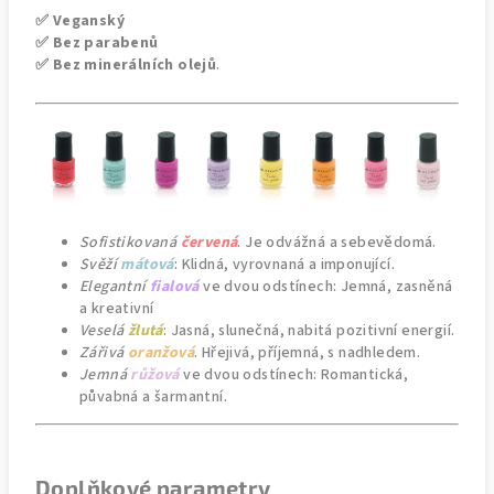
✅ Veganský
✅ Bez parabenů
✅ Bez minerálních olejů
.
Sofistikovaná
červená
. Je odvážná a sebevědomá.
Svěží
mátová
: Klidná, vyrovnaná a imponující.
Elegantní
fialová
ve dvou odstínech: Jemná, zasněná
a kreativní
Veselá
žlutá
: Jasná, slunečná, nabitá pozitivní energií.
Zářivá
oranžová
. Hřejivá, příjemná, s nadhledem.
Jemná
růžová
ve dvou odstínech: Romantická,
půvabná a šarmantní.
Doplňkové parametry