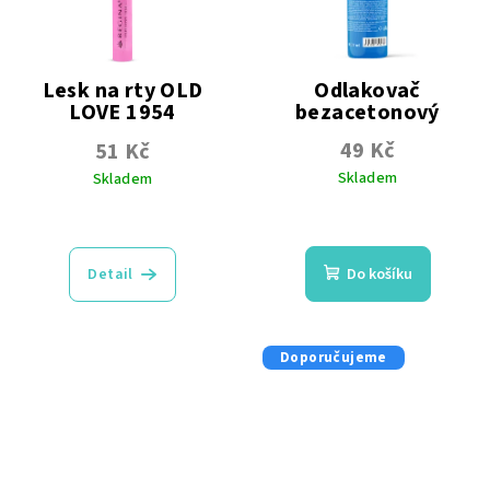
Lesk na rty OLD
Odlakovač
LOVE 1954
bezacetonový
49 Kč
51 Kč
Skladem
Skladem
Průměrné
Průměrné
hodnocení
hodnocení
produktu
produktu
Detail
Do košíku
je
je
5,0
5,0
z
z
5
5
Doporučujeme
hvězdiček.
hvězdiček.