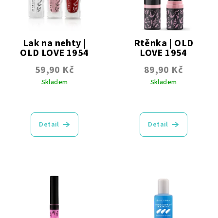
Lak na nehty |
Rtěnka | OLD
OLD LOVE 1954
LOVE 1954
Transparentní | Krycí |
59,90 Kč
89,90 Kč
Perleťové
Skladem
Skladem
Průměrné
Průměrné
hodnocení
hodnocení
produktu
produktu
Detail
Detail
je
je
5,0
4,8
z
z
5
5
hvězdiček.
hvězdiček.