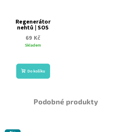
Regenerátor
nehtů | SOS
Repair
69 Kč
s panthenolem
Skladem
Průměrné
hodnocení
produktu
Do košíku
je
5,0
z
5
hvězdiček.
Podobné produkty