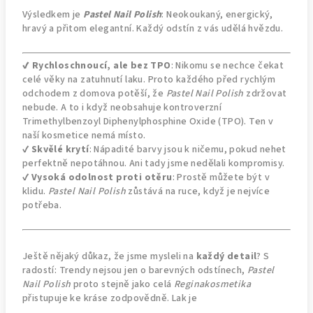
Výsledkem je
Pastel Nail Polish
: Neokoukaný, energický,
hravý a přitom elegantní. Každý odstín z vás udělá hvězdu.
✔️ Rychloschnoucí, ale bez TPO
: Nikomu se nechce čekat
celé věky na zatuhnutí laku. Proto každého před rychlým
odchodem z domova potěší, že
Pastel Nail Polish
zdržovat
nebude. A to i když neobsahuje kontroverzní
Trimethylbenzoyl Diphenylphosphine Oxide (TPO). Ten v
naší kosmetice nemá místo.
✔️
Skvělé
krytí
: Nápadité barvy jsou k ničemu, pokud nehet
perfektně nepotáhnou. Ani tady jsme nedělali kompromisy.
✔️
Vysoká
odolnost proti otěru
: Prostě můžete být v
klidu.
Pastel Nail Polish
zůstává na ruce, když je nejvíce
potřeba.
Ještě nějaký důkaz, že jsme mysleli na
každý detail
? S
radostí: Trendy nejsou jen o barevných odstínech,
Pastel
Nail Polish
proto stejně jako celá
Reginakosmetika
přistupuje ke kráse zodpovědně. Lak je