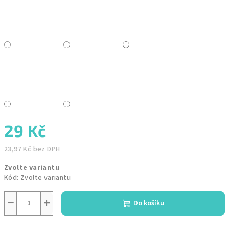
29 Kč
23,97 Kč bez DPH
Měrná
Zvolte variantu
cena:
Kód:
Zvolte variantu
−
+
Do košíku