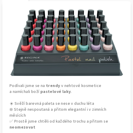
Podívali jsme se na
trendy
v nehtové kosmetice
a namíchali boží
pastelové laky
.
☀️ Svěží barevná paleta se nese v duchu léta
❄️ Stejně nespoutaná a přitom elegantní i v zimních
měsících
✅ Prostě jsme chtěli od každého trochu a přitom se
neomezovat