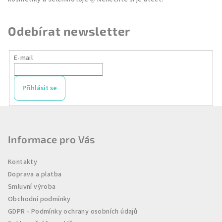
hvězdiček.
Odebírat newsletter
E-mail
Přihlásit se
Z
á
p
Informace pro Vás
a
Kontakty
t
Doprava a platba
í
Smluvní výroba
Obchodní podmínky
GDPR - Podmínky ochrany osobních údajů