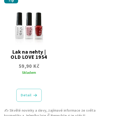
Tip
Lak na nehty |
OLD LOVE 1954
Transparentní | Krycí |
59,90 Kč
Perleťové
Skladem
Průměrné
hodnocení
produktu
Detail
je
5,0
z
5