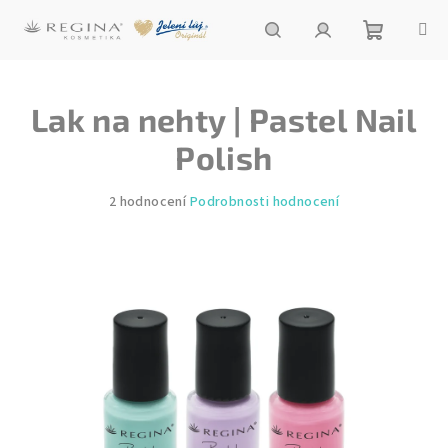
Přejít
na
obsah
Nákupní
Hledat
Přihlášení
Lak na nehty | Pastel Nail
košík
Polish
Průměrné
2 hodnocení
Podrobnosti hodnocení
hodnocení
produktu
je
4,5
z
5
hvězdiček.