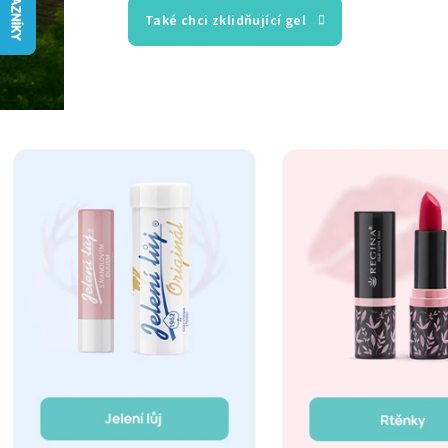
Také chci zklidňující gel