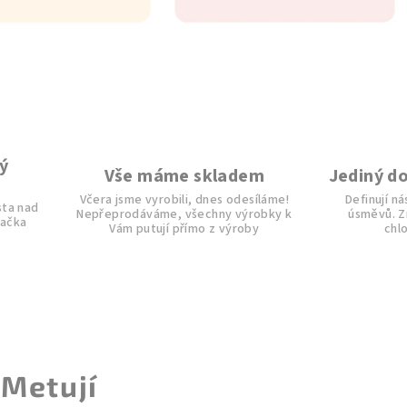
ý
Vše máme skladem
Jediný d
Včera jsme vyrobili, dnes odesíláme!
Definují n
sta nad
Nepřeprodáváme, všechny výrobky k
úsměvů. Zn
načka
Vám putují přímo z výroby
chl
 Metují