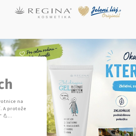
ch
avotnice na
í. A protože
" 💪