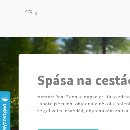
Přejít
na
CZK
obsah
Spása na cestá
⭐️⭐️⭐️⭐️⭐️ Paní Zdenka napsala: "Jako zdr
táboře jsem loni objednala několik balen
se gel velmi osvědčil, objednávám znovu.
Děkujeme!