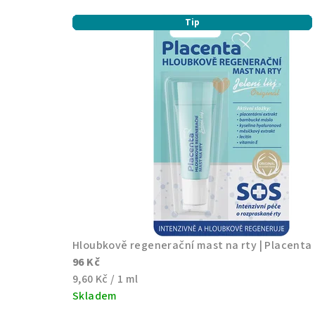
T
Doporučujeme
Doporučujeme
Tip
Tip
Tip
Tip
Tip
r
a
d
i
č
n
Hloubkově regenerační mast na rty | Placenta
96 Kč
í
Měrná
9,60 Kč / 1 ml
cena:
Skladem
Průměrné