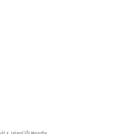
nál + Jelení lůj Mandle