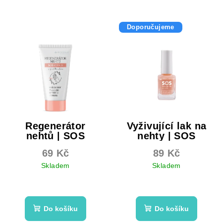
Doporučujeme
Regenerátor
Vyživující lak na
nehtů | SOS
nehty | SOS
Repair
Repair
69 Kč
89 Kč
s panthenolem
se zpevňujícími
molekulami
Skladem
Skladem
Průměrné
Průměrné
hodnocení
hodnocení
produktu
produktu
Do košíku
Do košíku
je
je
5,0
5,0