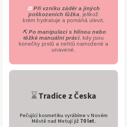
⚖️
Při vzniku záděr a jiných
poškozeních lůžka
, jelikož
krém hydratuje a pomáhá ulevit.
⛏️
Po manipulaci s hlínou nebo
těžké manuální práci
, kdy jsou
konečky prstů a nehtů namožené a
unavené.
⌛
Tradice z Česka
Pečující kosmetiku vyrábíme v Novém
Městě nad Metují již
70 let
.