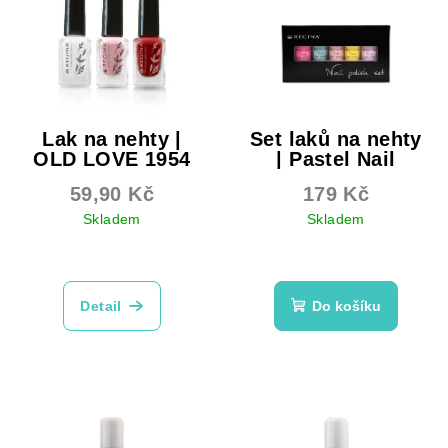
Lak na nehty |
Set laků na nehty
OLD LOVE 1954
| Pastel Nail
Polish
Transparentní | Krycí |
59,90 Kč
179 Kč
Perleťové
5 atraktivních odstínů v
dárkovém balení
Skladem
Skladem
Průměrné
Průměrné
hodnocení
hodnocení
produktu
produktu
Detail
Do košíku
je
je
5,0
5,0
z
z
5
5
hvězdiček.
hvězdiček.