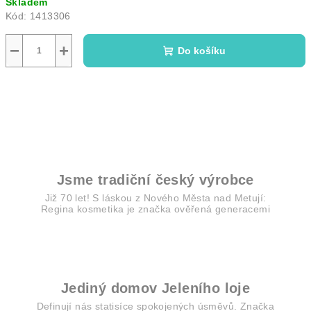
Skladem
cena:
Kód:
1413306
−
+
Do košíku
Jsme tradiční český výrobce
Již 70 let! S láskou z Nového Města nad Metují:
Regina kosmetika je značka ověřená generacemi
Jediný domov Jeleního loje
Definují nás statisíce spokojených úsměvů. Značka