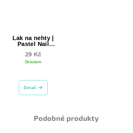
Lak na nehty |
Pastel Nail
Polish
29 Kč
Skladem
Průměrné
hodnocení
produktu
Detail
je
4,5
z
5
hvězdiček.
Podobné produkty