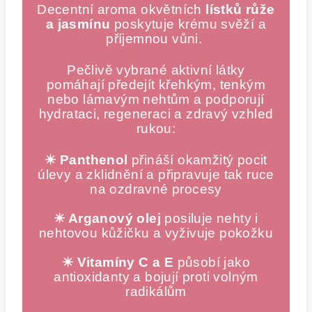
Decentní aroma okvětních
lístků růže
a jasmínu
poskytuje krému svěží a
příjemnou vůni.
Pečlivě vybrané aktivní látky
pomáhají předejít křehkým, tenkým
nebo lámavým nehtům a podporují
hydrataci, regeneraci a zdravý vzhled
rukou:
✴️ Panthenol
přináší okamžitý pocit
úlevy a zklidnění a připravuje tak ruce
na ozdravné procesy
✴️ Arganový olej
posiluje nehty i
nehtovou kůžičku a vyživuje pokožku
✴️ Vitamíny C a E
působí jako
antioxidanty a bojují proti volným
radikálům