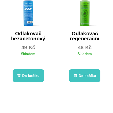
Odlakovač
Odlakovač
bezacetonový
regenerační
49 Kč
48 Kč
Skladem
Skladem
Průměrné
hodnocení
produktu
Do košíku
Do košíku
je
5,0
z
5
hvězdiček.