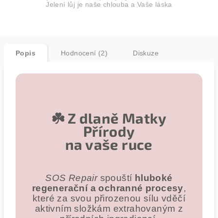
Jelení lůj je naše chlouba a Vaše láska
Popis
Hodnocení (2)
Diskuze
☘️ Z dlaně Matky
Přírody
na vaše ruce
SOS Repair
spouští
hluboké
regenerační a ochranné procesy
,
které za svou přirozenou sílu vděčí
aktivním složkám extrahovaným z