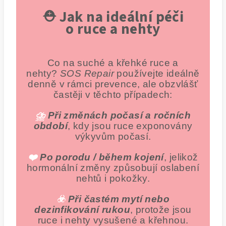
⛑️ Jak na ideální péči
o ruce a nehty
Co na suché a křehké ruce a
nehty?
SOS Repair
používejte ideálně
denně v rámci prevence, ale obzvlášť
častěji v těchto případech:
⛈️
Při změnách počasí a ročních
období
, kdy jsou ruce exponovány
výkyvům počasí.
❤️
Po porodu / během kojení
, jelikož
hormonální změny způsobují oslabení
nehtů i pokožky.
☣️
Při častém mytí nebo
dezinfikování rukou
, protože jsou
ruce i nehty vysušené a křehnou.