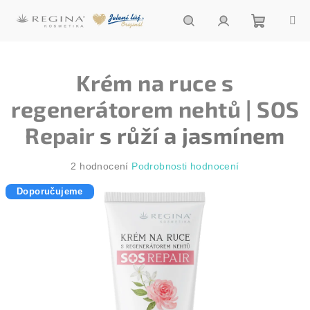
Přejít
na
obsah
Nákupn
Hledat
Přihlášení
Krém na ruce s
košík
regenerátorem nehtů | SOS
Repair
s růží a jasmínem
Průměrné
2 hodnocení
Podrobnosti hodnocení
hodnocení
Doporučujeme
produktu
je
5,0
z
5
hvězdiček.