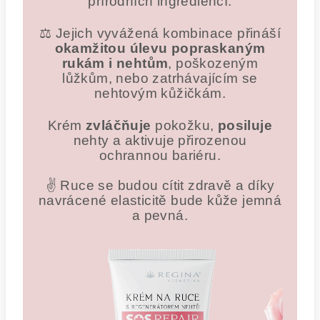
přírodních ingrediencí.
⚖️
Jejich vyvážená kombinace přináší
okamžitou úlevu popraskaným
rukám i nehtům
, poškozeným
lůžkům, nebo zatrhávajícím se
nehtovým kůžičkám.
Krém
zvláčňuje
pokožku,
posiluje
nehty a aktivuje přirozenou
ochrannou bariéru.
✌️ Ruce se budou cítit zdravě a díky
navrácené elasticitě bude kůže jemná
a pevná.