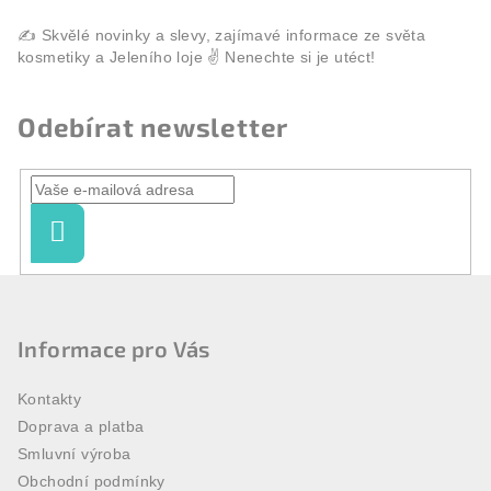
z
z
5
5
hvězdiček.
hvězdiček.
Odebírat newsletter
Přihlásit
se
Z
á
p
Informace pro Vás
a
Kontakty
t
Doprava a platba
í
Smluvní výroba
Obchodní podmínky