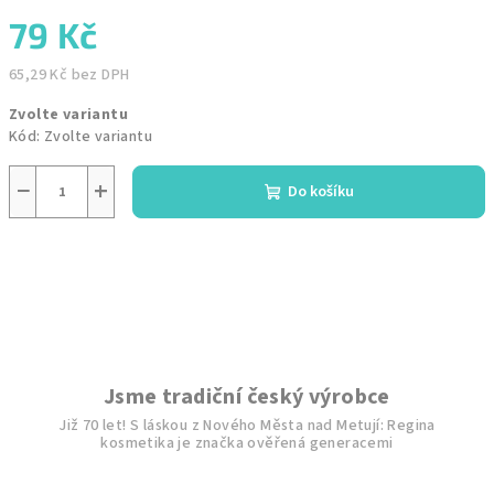
79 Kč
65,29 Kč bez DPH
Měrná
Zvolte variantu
cena:
Kód:
Zvolte variantu
−
+
Do košíku
Jsme tradiční český výrobce
Již 70 let! S láskou z Nového Města nad Metují: Regina
kosmetika je značka ověřená generacemi