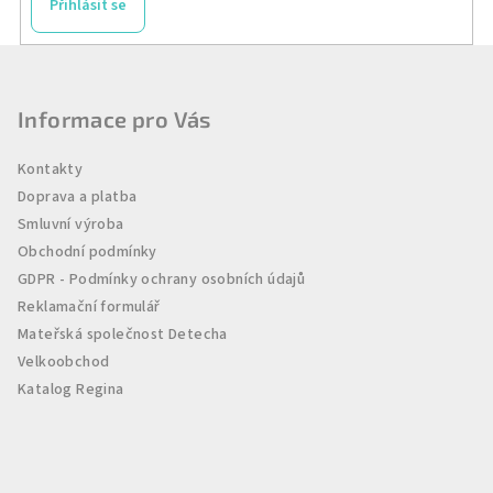
Přihlásit se
Z
á
p
Informace pro Vás
a
Kontakty
t
Doprava a platba
í
Smluvní výroba
Obchodní podmínky
GDPR - Podmínky ochrany osobních údajů
Reklamační formulář
Mateřská společnost Detecha
Velkoobchod
Katalog Regina