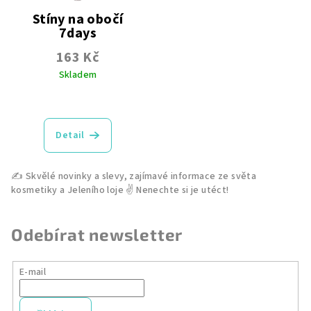
Stíny na obočí
7days
163 Kč
Skladem
Průměrné
hodnocení
produktu
Detail
je
5,0
z
5
hvězdiček.
Odebírat newsletter
E-mail