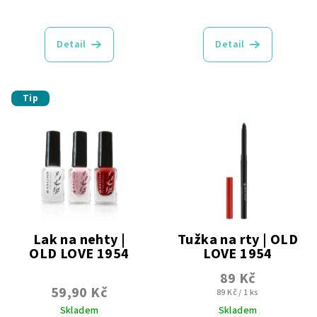
Průměrné
Průměrné
hodnocení
hodnocení
produktu
produktu
Detail
Detail
je
je
5,0
4,9
z
z
5
5
Tip
hvězdiček.
hvězdiček.
Lak na nehty |
Tužka na rty | OLD
OLD LOVE 1954
LOVE 1954
Transparentní | Krycí |
Vysouvací
89 Kč
Perleťové
59,90 Kč
Měrná
89 Kč / 1 ks
cena:
Skladem
Skladem