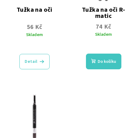
Tužka na oči
Tužka na oči R-
matic
Vysouvací | Šedá
74 Kč
56 Kč
Skladem
Skladem
Průměrné
Průměrné
hodnocení
hodnocení
produktu
produktu
Detail
Do košíku
je
je
4,8
4,4
z
z
5
5
hvězdiček.
hvězdiček.