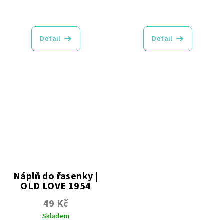
Průměrné
Průměrné
hodnocení
hodnocení
produktu
produktu
Detail
Detail
je
je
5,0
5,0
z
z
5
5
hvězdiček.
hvězdiček.
Náplň do řasenky |
OLD LOVE 1954
černá | s nástavcem
49 Kč
Skladem