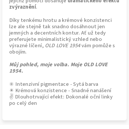
jejichž pomocí dosahuje
dramatického efektu
zvýraznění
.
Díky tenkému hrotu a krémové konzistenci
lze ale stejně tak snadno dosáhnout jen
jemných a decentních kontur. Ať už tedy
preferujete minimalistický vzhled nebo
výrazné líčení,
OLD LOVE 1954
vám pomůže s
obojím.
Můj pohled, moje volba. Moje OLD LOVE
1954.
✳️ Intenzivní pigmentace - Sytá barva
✴️ Krémová konzistence - Snadné nanášení
✌️ Dlouhotrvající efekt: Dokonalé oční linky
po celý den