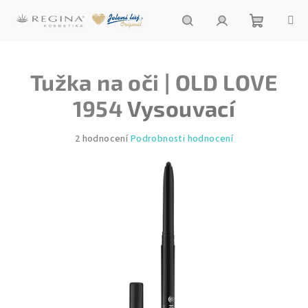
Přejít
na
obsah
Nákupní
Hledat
Přihlášení
Tužka na oči | OLD LOVE
košík
1954
Vysouvací
Průměrné
2 hodnocení
Podrobnosti hodnocení
hodnocení
produktu
je
5,0
z
5
hvězdiček.