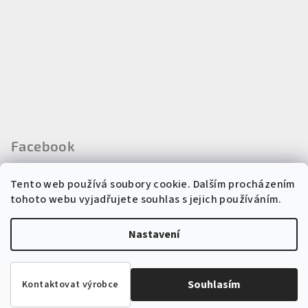
Facebook
Tento web používá soubory cookie. Dalším procházením
tohoto webu vyjadřujete souhlas s jejich používáním.
Instagram
Nastavení
Copyright 2026
Regina kosmetika
. Všechna práva vyhrazena.
Souhlasím
Kontaktovat výrobce
Vytvořil Shoptet