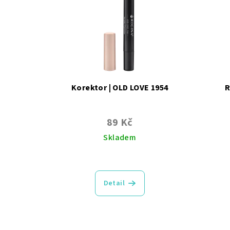
Korektor | OLD LOVE 1954
R
89 Kč
Skladem
Průměrné
hodnocení
produktu
Detail
je
5,0
z
5