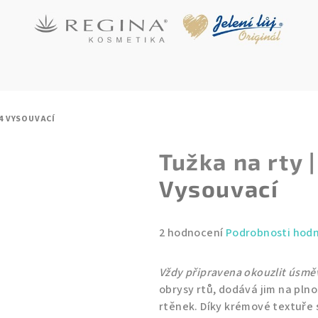
54
VYSOUVACÍ
Tužka na rty 
Vysouvací
Průměrné
2 hodnocení
Podrobnosti hod
hodnocení
produktu
Vždy připravena okouzlit úsm
je
obrysy rtů, dodává jim na plnos
5,0
rtěnek. Díky krémové textuře 
z