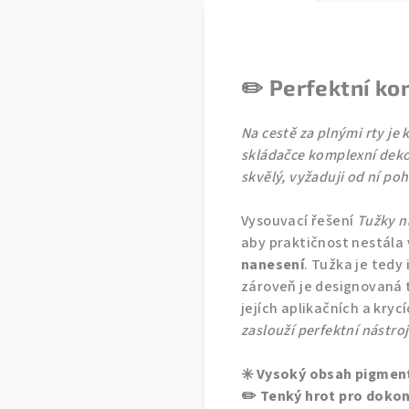
✏️ Perfektní ko
Na cestě za plnými rty je
skládačce komplexní deko
skvělý, vyžaduji od ní poh
Vysouvací řešení
Tužky n
aby praktičnost nestála
nanesení
. Tužka je tedy
zároveň je designovaná 
jejích aplikačních a kry
zaslouží perfektní nástroj
✳️ Vysoký obsah pigmen
✏️ Tenký hrot pro dokon