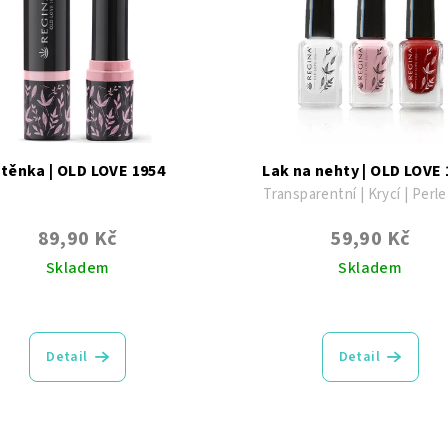
těnka | OLD LOVE 1954
Lak na nehty | OLD LOVE 
Transparentní | Krycí | Perl
89,90 Kč
59,90 Kč
Skladem
Skladem
Průměrné
Průměrné
hodnocení
hodnocení
produktu
produktu
Detail
Detail
je
je
4,8
5,0
z
z
5
5