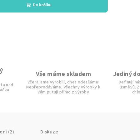
Do košíku
ý
Vše máme skladem
Jediný d
Včera jsme vyrobili, dnes odesíláme!
Definují n
sta nad
Nepřeprodáváme, všechny výrobky k
úsměvů. Zn
načka
Vám putují přímo z výroby
chl
ní (2)
Diskuze