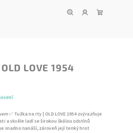
Hledat
Přihlášení
Nákupní
košík
| OLD LOVE 1954
nocení
ěvem
✅ Tužka na rty | OLD LOVE 1954 zvýrazňuje
ti a skvěle ladí se širokou škálou odstínů
se snadno nanáší, zároveň její tenký hrot