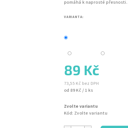
pomáhá k naprosté přesnosti
5
hvězdiček.
VARIANTA:
89 Kč
73,55 Kč bez DPH
Měrná
od 89 Kč / 1 ks
cena:
Zvolte variantu
Kód:
Zvolte variantu