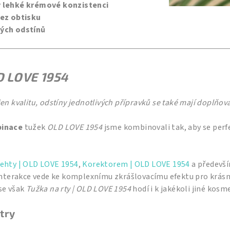
y lehké krémové konzistenci
bez obtisku
ných odstínů
D LOVE 1954
en kvalitu, odstíny jednotlivých přípravků se také mají doplňova
binace
tužek
OLD LOVE 1954
jsme kombinovali tak, aby se perf
ehty | OLD LOVE 1954
,
Korektorem | OLD LOVE 1954
a předevš
ž interakce vede ke komplexnímu zkrášlovacímu efektu pro krás
se však
Tužka na rty | OLD LOVE 1954
hodí i k jakékoli jiné kosm
try