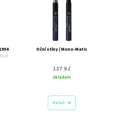
1954
Oční stíny | Mono-Matic
eťové
137 Kč
Skladem
Průměrné
hodnocení
produktu
Detail
je
4,8
z
5