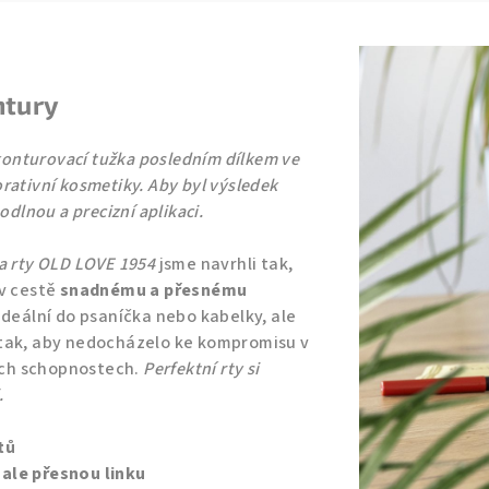
ntury
 konturovací tužka posledním dílkem ve
rativní kosmetiky. Aby byl výsledek
odlnou a precizní aplikaci.
a rty OLD LOVE 1954
jsme navrhli tak,
 v cestě
snadnému a přesnému
 ideální do psaníčka nebo kabelky, ale
tak, aby nedocházelo ke kompromisu v
cích schopnostech.
Perfektní rty si
.
tů
ale přesnou linku