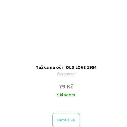
hvězdiček.
Tužka na oči | OLD LOVE 1954
Vysouvací
79 Kč
Skladem
Průměrné
hodnocení
produktu
Detail
je