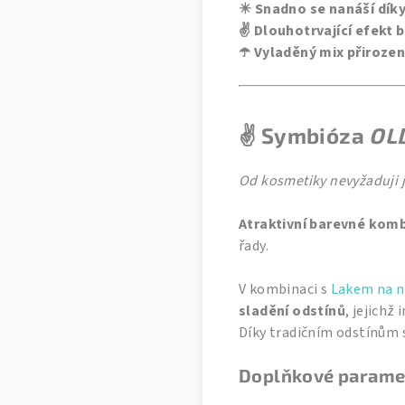
✴️ Snadno se nanáší dík
✌️ Dlouhotrvající efekt 
☂️ Vyladěný mix přiroze
✌️ Symbióza
OL
Od kosmetiky nevyžaduji j
Atraktivní barevné kom
řady.
V kombinaci s
Lakem na n
sladění odstínů
, jejich
Díky tradičním odstínům 
Doplňkové parame