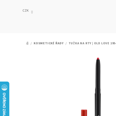
Přejít
na
CZK
obsah
/
KOSMETICKÉ ŘADY
/
TUŽKA NA RTY | OLD LOVE 19
DOMŮ