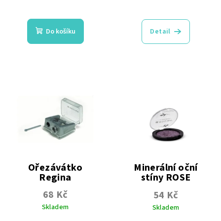
Průměrné
Průměrné
hodnocení
hodnocení
produktu
produktu
Do košíku
Detail
je
je
4,8
5,0
z
z
5
5
hvězdiček.
hvězdiček.
Ořezávátko
Minerální oční
Regina
stíny ROSE
68 Kč
54 Kč
Skladem
Skladem