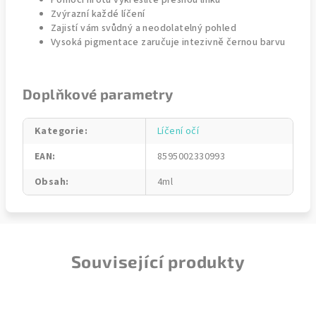
Pomocí hrotu vykreslíte přesnou linku
Zvýrazní každé líčení
Zajistí vám svůdný a neodolatelný pohled
Vysoká pigmentace zaručuje intezivně černou barvu
Doplňkové parametry
Kategorie
:
Líčení očí
EAN
:
8595002330993
Obsah
:
4ml
Související produkty