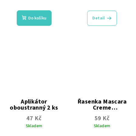
Průměrné
Průměrné
hodnocení
hodnocení
produktu
produktu
Do košíku
Detail
je
je
5,0
5,0
z
z
5
5
hvězdiček.
hvězdiček.
Aplikátor
Řasenka Mascara
oboustranný 2 ks
Creme
prodlužující
47 Kč
59 Kč
Skladem
Skladem
Průměrné