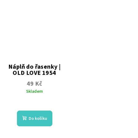
5
5
hvězdiček.
hvězdiček.
Náplň do řasenky |
OLD LOVE 1954
černá | s nástavcem
49 Kč
Skladem
Do košíku