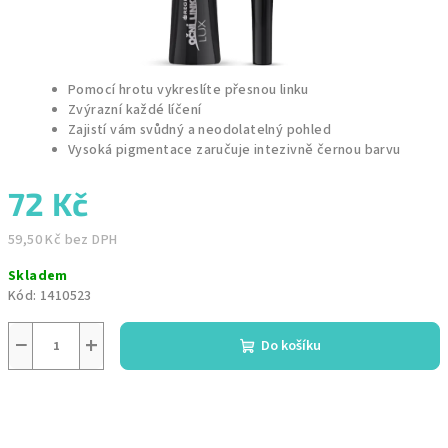
Pomocí hrotu vykreslíte přesnou linku
Zvýrazní každé líčení
Zajistí vám svůdný a neodolatelný pohled
Vysoká pigmentace zaručuje intezivně černou barvu
72 Kč
59,50 Kč bez DPH
Měrná
Skladem
cena:
Kód:
1410523
−
+
Do košíku