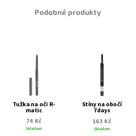
Podobné produkty
Tužka na oči R-
Stíny na obočí
matic
7days
Vysouvací | Šedá
74 Kč
163 Kč
Skladem
Skladem