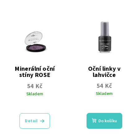
5
5
hvězdiček.
hvězdiček.
Minerální oční
Oční linky v
stíny ROSE
lahvičce
54 Kč
54 Kč
Skladem
Skladem
Průměrné
Průměrné
hodnocení
hodnocení
produktu
produktu
Detail
Do košíku
je
je
5,0
5,0
z
z