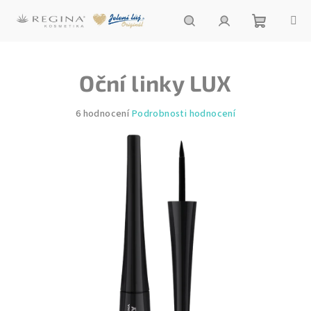
Přejít
na
obsah
Nákupní
Hledat
Přihlášení
Oční linky LUX
košík
Průměrné
6 hodnocení
Podrobnosti hodnocení
hodnocení
produktu
je
4,0
z
5
hvězdiček.