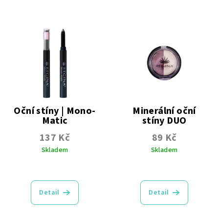
Oční stíny | Mono-
Minerální oční
Matic
stíny DUO
137 Kč
89 Kč
Skladem
Skladem
Průměrné
Průměrné
hodnocení
hodnocení
produktu
produktu
Detail
Detail
je
je
4,8
5,0
z
z