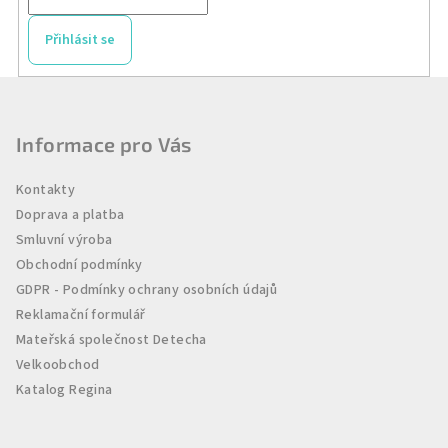
Přihlásit se
Z
á
p
Informace pro Vás
a
Kontakty
t
Doprava a platba
í
Smluvní výroba
Obchodní podmínky
GDPR - Podmínky ochrany osobních údajů
Reklamační formulář
Mateřská společnost Detecha
Velkoobchod
Katalog Regina