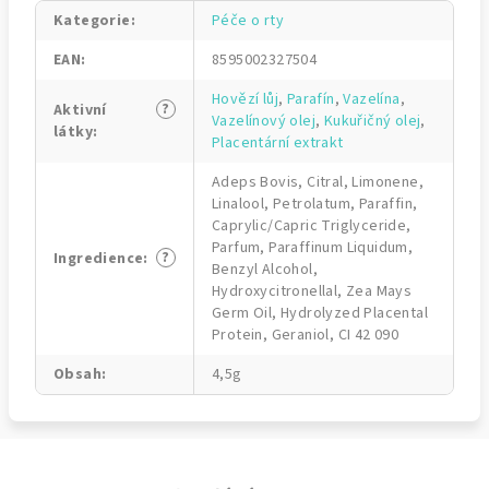
Kategorie
:
Péče o rty
EAN
:
8595002327504
Hovězí lůj
,
Parafín
,
Vazelína
,
?
Aktivní
Vazelínový olej
,
Kukuřičný olej
,
látky
:
Placentární extrakt
Adeps Bovis, Citral, Limonene,
Linalool, Petrolatum, Paraffin,
Caprylic/Capric Triglyceride,
Parfum, Paraffinum Liquidum,
?
Ingredience
:
Benzyl Alcohol,
Hydroxycitronellal, Zea Mays
Germ Oil, Hydrolyzed Placental
Protein, Geraniol, CI 42 090
Obsah
:
4,5g