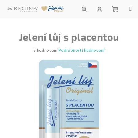
Přejít
na
obsah
Nákupní
Hledat
Přihlášení
Jelení lůj s placentou
košík
Průměrné
5 hodnocení
Podrobnosti hodnocení
hodnocení
produktu
je
5,0
z
5
hvězdiček.