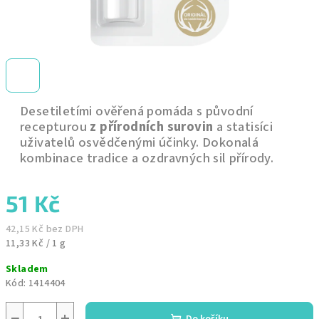
Desetiletími ověřená pomáda
s původní
recepturou
z přírodních surovin
a statisíci
uživatelů osvědčenými účinky. Dokonalá
kombinace tradice a ozdravných sil přírody.
51 Kč
42,15 Kč bez DPH
Měrná
11,33 Kč / 1 g
cena:
Skladem
Kód:
1414404
−
+