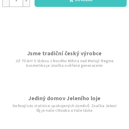
Do košíku
Jsme tradiční český výrobce
Již 70 let! S láskou z Nového Města nad Metují: Regina
kosmetika je značka ověřená generacemi
Jediný domov Jeleního loje
Definují nás statisíce spokojených úsměvů. Značka Jelení
lůj je naše chlouba a Vaše láska