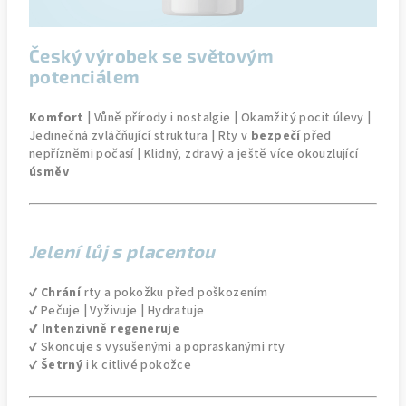
Český výrobek se světovým
potenciálem
Komfort
| Vůně přírody i nostalgie | Okamžitý pocit úlevy |
Jedinečná zvláčňující struktura | Rty v
bezpečí
před
nepřízněmi počasí | Klidný, zdravý a ještě více okouzlující
úsměv
Jelení lůj s placentou
✔️
Chrání
rty a pokožku před poškozením
✔️ Pečuje | Vyživuje | Hydratuje
✔️
Intenzivně regeneruje
✔️ Skoncuje s vysušenými a popraskanými rty
✔️
Šetrný
i k citlivé pokožce