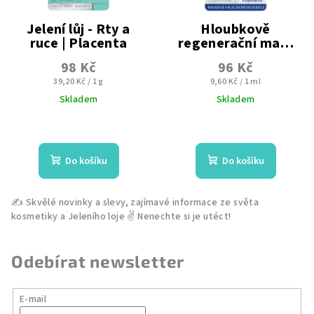
Jelení lůj - Rty a
Hloubkově
ruce | Placenta
regenerační mast
na rty | Placenta
2 v 1 | Pomáda + Krém na
98 Kč
96 Kč
ruce
Měrná
Měrná
39,20 Kč / 1 g
9,60 Kč / 1 ml
cena:
cena:
Skladem
Skladem
Průměrné
Průměrné
hodnocení
hodnocení
produktu
produktu
Do košíku
Do košíku
je
je
4,6
3,0
z
z
5
5
hvězdiček.
hvězdiček.
Odebírat newsletter
E-mail