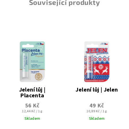
Související produkty
Jelení lůj |
Jelení lůj | Jelen
Placenta
56 Kč
49 Kč
Měrná
Měrná
12,44 Kč / 1 g
10,89 Kč / 1 g
cena:
cena:
Skladem
Skladem
Průměrné
Průměrné