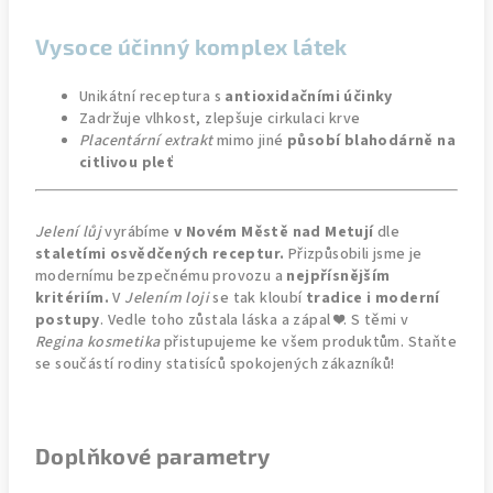
Vysoce účinný komplex látek
Unikátní receptura s
antioxidačními účinky
Zadržuje vlhkost, zlepšuje cirkulaci krve
Placentární extrakt
mimo jiné
působí blahodárně na
citlivou pleť
Jelení lůj
vyrábíme
v Novém Městě nad Metují
dle
staletími osvědčených receptur.
Přizpůsobili jsme je
modernímu bezpečnému provozu a
nejpřísnějším
kritériím
.
V
Jelením loji
se tak kloubí
tradice i moderní
postupy
. Vedle toho zůstala láska a zápal ❤️. S těmi v
Regina kosmetika
přistupujeme ke všem produktům. Staňte
se součástí rodiny statisíců spokojených zákazníků!
Doplňkové parametry