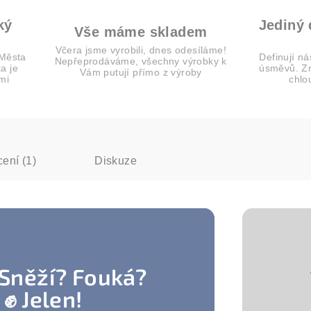
ký
Jediný
Vše máme skladem
Včera jsme vyrobili, dnes odesíláme!
 Města
Definují ná
Nepřeprodáváme, všechny výrobky k
a je
úsměvů. Zn
Vám putují přímo z výroby
mi
chlo
ení (1)
Diskuze
 Sněží? Fouká?
✊ Jelen!