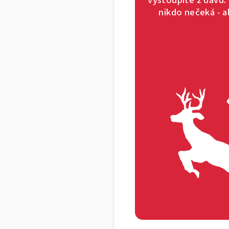
vystoupíte z davu.
nikdo nečeká - a