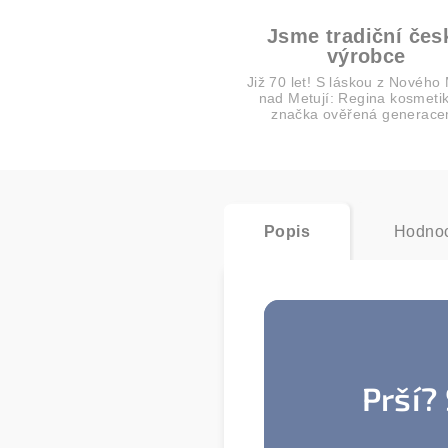
Jsme tradiční čes
výrobce
Již 70 let! S láskou z Nového
nad Metují: Regina kosmetik
značka ověřená generace
Popis
Hodnoc
Prší?