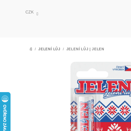
Přejít
na
CZK
obsah
/
JELENÍ LŮJ
/
JELENÍ LŮJ | JELEN
DOMŮ