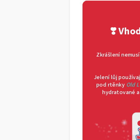
❣️ Vho
Zkrášlení nemusí
Jelení lůj používa
pod rtěnky
Old L
hydratované a 