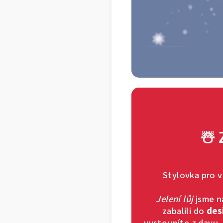
☃️ 
Stylovka pro 
Jelení lůj
jsme n
zabalili do
des