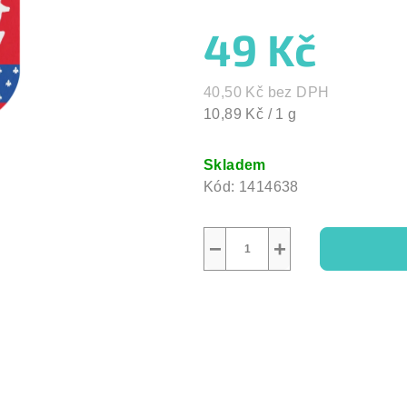
hvězdiček.
49 Kč
40,50 Kč bez DPH
Měrná
10,89 Kč / 1 g
cena:
Skladem
Kód:
1414638
−
+