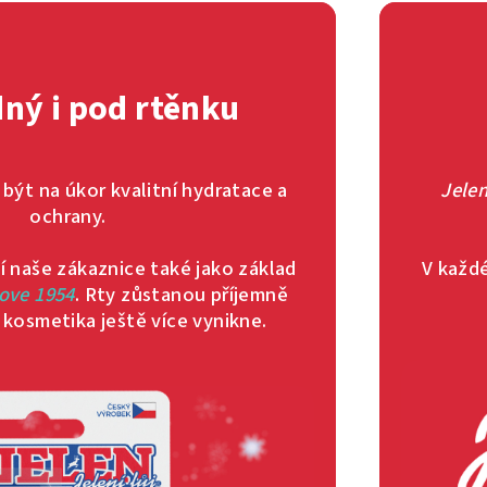
dný i pod rtěnku
 být na úkor kvalitní hydratace a
Jelen
ochrany.
jí naše zákaznice také jako základ
V každé
ove 1954
. Rty zůstanou příjemně
kosmetika ještě více vynikne.