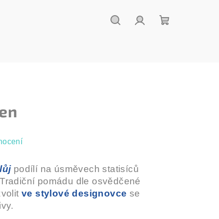
Hledat
Přihlášení
Nákupní
košík
len
nocení
lůj
podílí na úsměvech statisíců
 Tradiční pomádu dle osvědčené
volit
ve stylové designovce
se
vy.