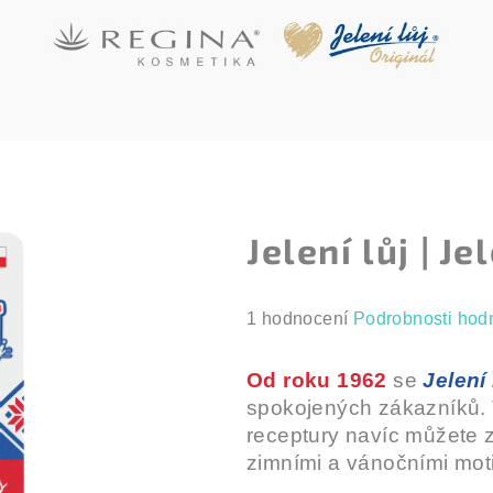
Jelení lůj | Je
Průměrné
1 hodnocení
Podrobnosti hod
hodnocení
produktu
Od roku 1962
se
Jelení 
je
spokojených zákazníků.
5,0
receptury navíc můžete z
z
zimními a vánočními moti
5