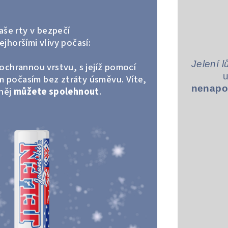
aše rty v bezpečí
ejhoršími vlivy počasí:
Jelení lů
ochrannou vrstvu, s jejíž pomocí
u
m počasím bez ztráty úsměvu. Víte,
nenapod
 něj
můžete spolehnout
.