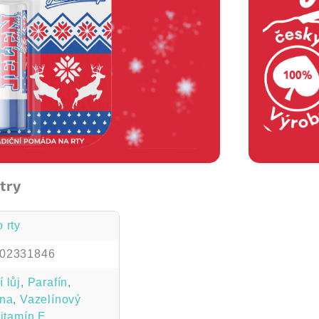
try
 rty
02331846
 lůj
,
Parafín
,
ína
,
Vazelínový
itamín E
,