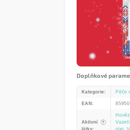
Doplňkové parame
Kategorie
:
Péče o
EAN
:
85950
Hovězí
Aktivní
Vazel
?
látky
:
olej
,
V