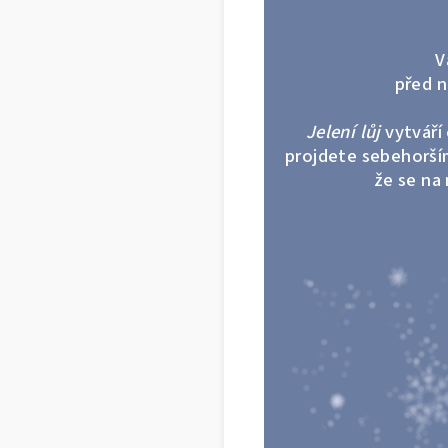
V
před n
Jelení lůj
vytváří 
projdete sebehorší
že se na