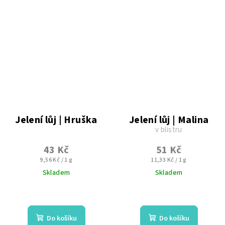
Jelení lůj | Hruška
Jelení lůj | Malina
v blistru
43 Kč
51 Kč
Měrná
Měrná
9,56 Kč / 1 g
11,33 Kč / 1 g
cena:
cena:
Skladem
Skladem
Průměrné
hodnocení
produktu
Do košíku
Do košíku
je