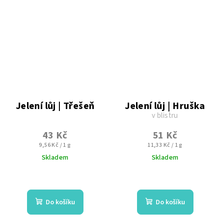
5
hvězdiček.
Jelení lůj | Třešeň
Jelení lůj | Hruška
v blistru
43 Kč
51 Kč
Měrná
Měrná
9,56 Kč / 1 g
11,33 Kč / 1 g
cena:
cena:
Skladem
Skladem
Do košíku
Do košíku