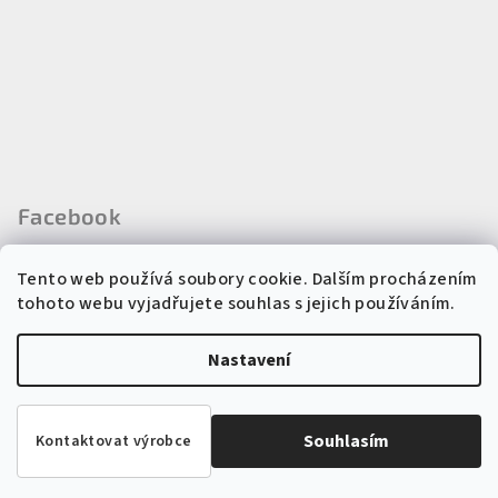
Facebook
Tento web používá soubory cookie. Dalším procházením
tohoto webu vyjadřujete souhlas s jejich používáním.
Instagram
Nastavení
Copyright 2026
Regina kosmetika
. Všechna práva vyhrazena.
Souhlasím
Kontaktovat výrobce
Vytvořil Shoptet