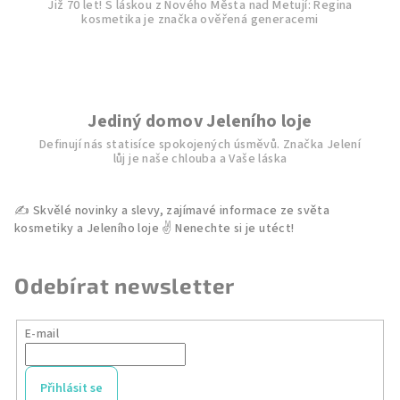
Již 70 let! S láskou z Nového Města nad Metují: Regina
y
kosmetika je značka ověřená generacemi
v
ý
p
i
s
Jediný domov Jeleního loje
u
Definují nás statisíce spokojených úsměvů. Značka Jelení
lůj je naše chlouba a Vaše láska
Odebírat newsletter
E-mail
Přihlásit se