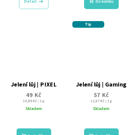
Detail
Do košíku
je
je
5,0
5,0
z
z
5
5
Tip
hvězdiček.
hvězdiček.
Jelení lůj | PIXEL
Jelení lůj | Gaming
49 Kč
57 Kč
Měrná
Měrná
10,89 Kč / 1 g
12,67 Kč / 1 g
cena:
cena:
Skladem
Skladem
Průměrné
hodnocení
produktu