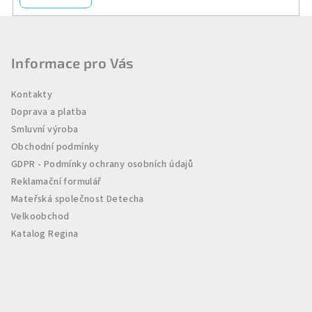
Z
á
p
Informace pro Vás
a
Kontakty
t
Doprava a platba
í
Smluvní výroba
Obchodní podmínky
GDPR - Podmínky ochrany osobních údajů
Reklamační formulář
Mateřská společnost Detecha
Velkoobchod
Katalog Regina