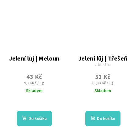
Jelení lůj | Meloun
Jelení lůj | Třešeň
v blistru
43 Kč
51 Kč
Měrná
Měrná
9,56 Kč / 1 g
11,33 Kč / 1 g
cena:
cena:
Skladem
Skladem
Průměrné
hodnocení
produktu
Do košíku
Do košíku
je
5,0
z