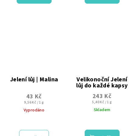
5,0
z
5
hvězdiček.
Jelení lůj | Malina
Velikonoční Jelení
lůj do každé kapsy
10x Mini (Hruška, Malina,
243 Kč
43 Kč
Třešeň, Meloun +
Měrná
Měrná
5,40 Kč / 1 g
9,56 Kč / 1 g
Tradiční)
cena:
cena:
Skladem
Vyprodáno
Průměrné
Průměrné
hodnocení
hodnocení
produktu
produktu