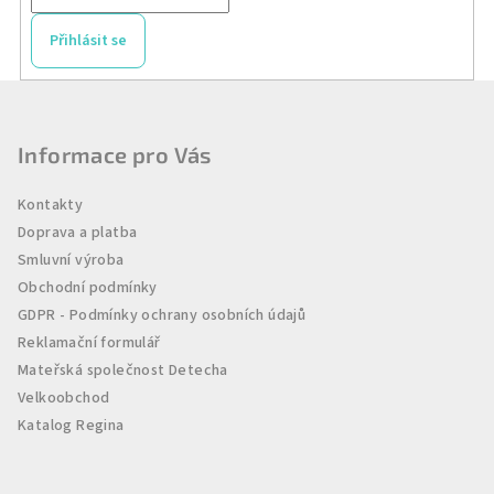
Přihlásit se
Z
á
p
Informace pro Vás
a
Kontakty
t
Doprava a platba
í
Smluvní výroba
Obchodní podmínky
GDPR - Podmínky ochrany osobních údajů
Reklamační formulář
Mateřská společnost Detecha
Velkoobchod
Katalog Regina