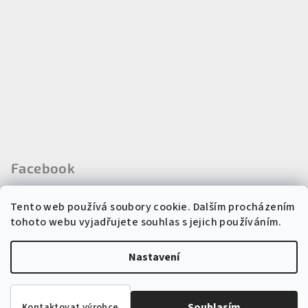
Facebook
Tento web používá soubory cookie. Dalším procházením
tohoto webu vyjadřujete souhlas s jejich používáním.
Instagram
Nastavení
Copyright 2026
Regina kosmetika
. Všechna práva vyhrazena.
Souhlasím
Kontaktovat výrobce