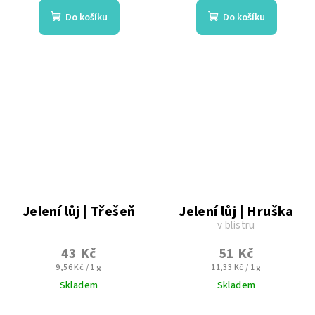
produktu
Do košíku
Do košíku
je
5,0
z
5
hvězdiček.
Jelení lůj | Třešeň
Jelení lůj | Hruška
v blistru
43 Kč
51 Kč
Měrná
Měrná
9,56 Kč / 1 g
11,33 Kč / 1 g
cena:
cena:
Skladem
Skladem