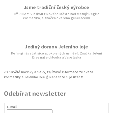
v
Jsme tradiční český výrobce
k
Již 70 let! S láskou z Nového Města nad Metují: Regina
y
kosmetika je značka ověřená generacemi
v
ý
p
i
s
Jediný domov Jeleního loje
u
Definují nás statisíce spokojených úsměvů. Značka Jelení
lůj je naše chlouba a Vaše láska
Odebírat newsletter
E-mail