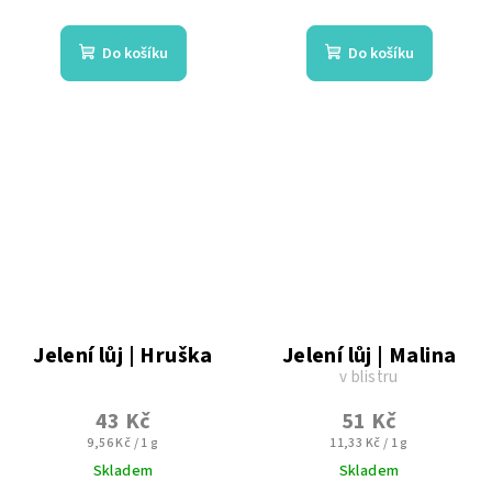
Do košíku
Do košíku
Jelení lůj | Hruška
Jelení lůj | Malina
v blistru
43 Kč
51 Kč
Měrná
Měrná
9,56 Kč / 1 g
11,33 Kč / 1 g
cena:
cena:
Skladem
Skladem