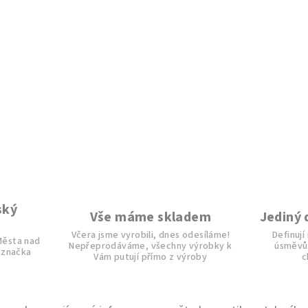
ský
Vše máme skladem
Jediný 
Včera jsme vyrobili, dnes odesíláme!
Definují
 Města nad
Nepřeprodáváme, všechny výrobky k
úsměvů.
 značka
Vám putují přímo z výroby
c
i