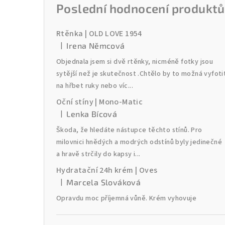
Poslední hodnocení produktů
Rtěnka | OLD LOVE 1954
|
Irena Němcová
Hodnocení produktu je 2 z 5 hvězdiček.
Objednala jsem si dvě rtěnky, nicméně fotky jsou
sytější než je skutečnost .Chtělo by to možná vyfoti
na hřbet ruky nebo víc...
Oční stíny | Mono-Matic
|
Lenka Bícová
Hodnocení produktu je 5 z 5 hvězdiček.
Škoda, že hledáte nástupce těchto stínů. Pro
milovnici hnědých a modrých odstínů byly jedinečné
a hravě strčily do kapsy i...
Hydratační 24h krém | Oves
|
Marcela Slováková
Hodnocení produktu je 5 z 5 hvězdiček.
Opravdu moc příjemná vůně. Krém vyhovuje