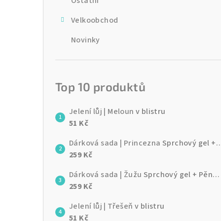
Ostatní
Velkoobchod
Novinky
Top 10 produktů
Jelení lůj | Meloun
v blistru
51 Kč
Dárková sada | Princezna
Sprchový gel + Pěna do koupele + Jelení lůj + Lak na nehty
259 Kč
Dárková sada | Žužu
Sprchový gel + Pěna do koupele + Jelení lůj + Lak na nehty
259 Kč
Jelení lůj | Třešeň
v blistru
51 Kč