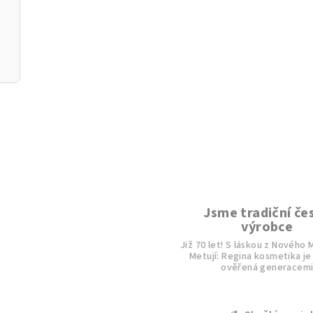
Jsme tradiční če
výrobce
Již 70 let! S láskou z Nového
Metují: Regina kosmetika je
ověřená generacem