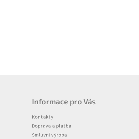
Z
á
Informace pro Vás
p
a
Kontakty
t
Doprava a platba
Smluvní výroba