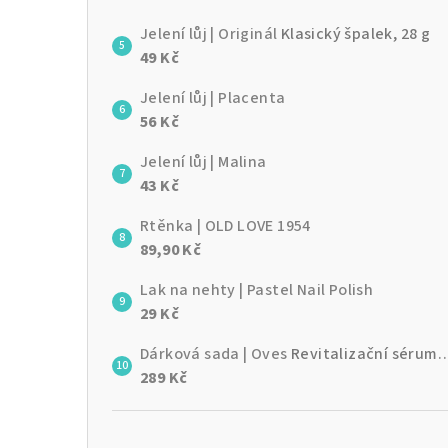
Jelení lůj | Originál
Klasický špalek, 28 g
49 Kč
Jelení lůj | Placenta
56 Kč
Jelení lůj | Malina
43 Kč
Rtěnka | OLD LOVE 1954
89,90 Kč
Lak na nehty | Pastel Nail Polish
29 Kč
Dárková sada | Oves
Revitalizační sérum + Hydratační krém
289 Kč