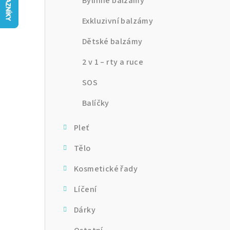
n
Bylinné balzámy
n
Exkluzivní balzámy
í
Dětské balzámy
p
2 v 1 – rty a ruce
a
SOS
n
Balíčky
e
Pleť
l
Tělo
Kosmetické řady
Líčení
Dárky