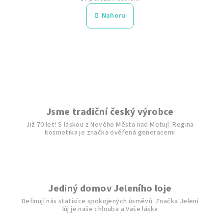
á
v
n
l
Nahoru
k
á
o
d
v
a
á
n
c
í
í
p
r
v
Jsme tradiční český výrobce
k
Již 70 let! S láskou z Nového Města nad Metují: Regina
y
kosmetika je značka ověřená generacemi
v
ý
p
i
s
Jediný domov Jeleního loje
u
Definují nás statisíce spokojených úsměvů. Značka Jelení
lůj je naše chlouba a Vaše láska