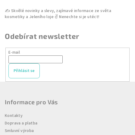
Odebírat newsletter
E-mail
Přihlásit se
Z
á
p
Informace pro Vás
a
Kontakty
t
Doprava a platba
í
Smluvní výroba