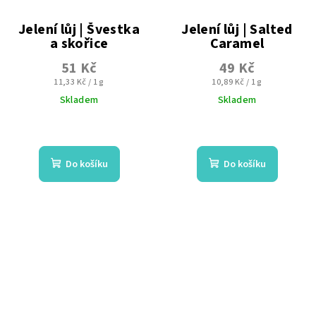
Jelení lůj | Švestka
Jelení lůj | Salted
a skořice
Caramel
51 Kč
49 Kč
Měrná
Měrná
11,33 Kč / 1 g
10,89 Kč / 1 g
cena:
cena:
Skladem
Skladem
Průměrné
Průměrné
hodnocení
hodnocení
produktu
produktu
Do košíku
Do košíku
je
je
4,6
5,0
z
z
5
5
hvězdiček.
hvězdiček.