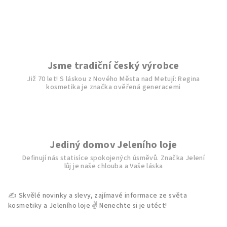
l
á
d
a
c
í
Jsme tradiční český výrobce
p
Již 70 let! S láskou z Nového Města nad Metují: Regina
r
kosmetika je značka ověřená generacemi
v
k
y
v
ý
Jediný domov Jeleního loje
p
Definují nás statisíce spokojených úsměvů. Značka Jelení
i
lůj je naše chlouba a Vaše láska
s
u