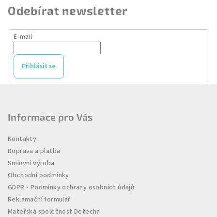
Odebírat newsletter
E-mail
Přihlásit se
Z
á
p
Informace pro Vás
a
Kontakty
t
Doprava a platba
í
Smluvní výroba
Obchodní podmínky
GDPR - Podmínky ochrany osobních údajů
Reklamační formulář
Mateřská společnost Detecha