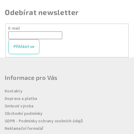
Odebírat newsletter
E-mail
Přihlásit se
Z
á
p
Informace pro Vás
a
Kontakty
t
Doprava a platba
í
Smluvní výroba
Obchodní podmínky
GDPR - Podmínky ochrany osobních údajů
Reklamační formulář