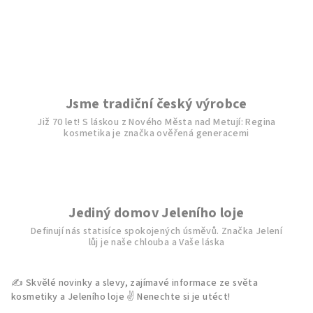
v
l
á
d
a
c
í
Jsme tradiční český výrobce
p
Již 70 let! S láskou z Nového Města nad Metují: Regina
r
kosmetika je značka ověřená generacemi
v
k
y
v
ý
Jediný domov Jeleního loje
p
Definují nás statisíce spokojených úsměvů. Značka Jelení
i
lůj je naše chlouba a Vaše láska
s
u