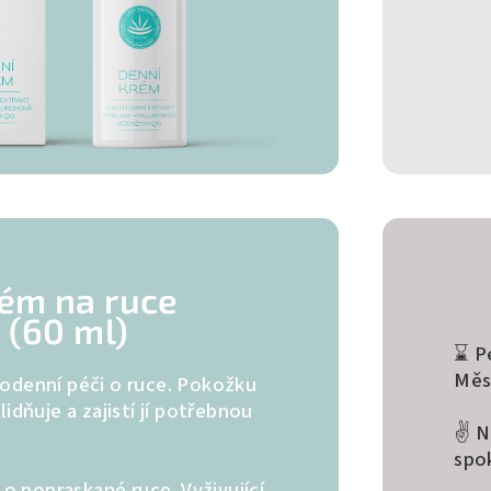
ém na ruce
(60 ml)
⌛ P
Měs
odenní péči o ruce. Pokožku
lidňuje a zajistí jí potřebnou
✌️ 
spo
í o popraskané ruce. Vyživující,