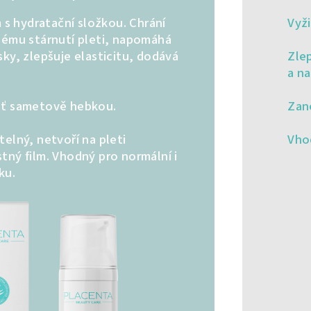
m s hydratační složkou. Chrání
Vyži
nému stárnutí pleti, napomáhá
ky, zlepšuje elasticitu, dodává
Zlep
a na
eť sametově hebkou.
Zan
elný, netvoří na pleti
Vho
tný film. Vhodný pro normální i
ku.