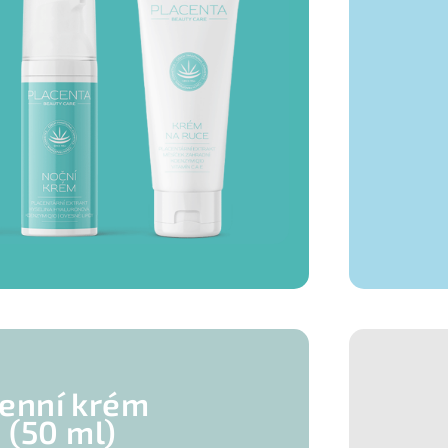
enní krém
(50 ml)