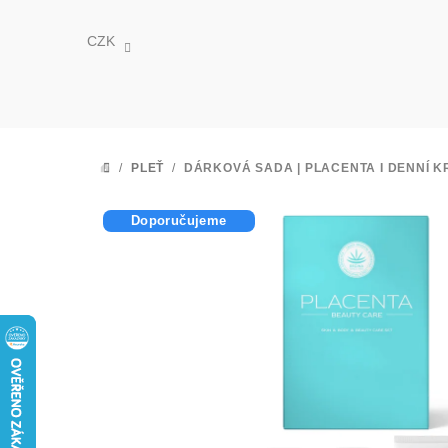
Přejít
na
CZK
obsah
/
PLEŤ
/
DÁRKOVÁ SADA | PLACENTA I
DENNÍ K
DOMŮ
Doporučujeme