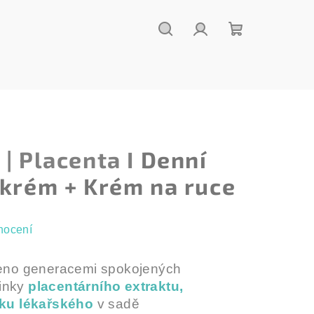
Hledat
Přihlášení
Nákupní
košík
| Placenta I
Denní
 krém + Krém na ruce
nocení
ěřeno generacemi spokojených
činky
placentárního extraktu,
ku lékařského
v sadě