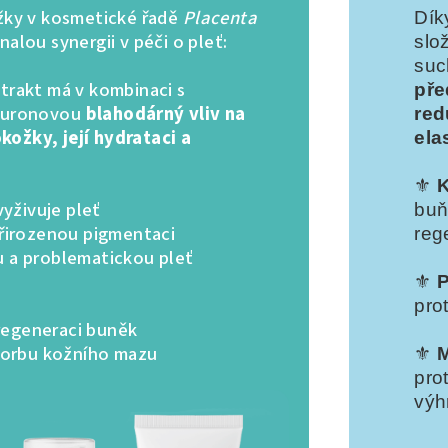
ožky v kosmetické řadě
Placenta
Dík
nalou synergii v péči o pleť:
slo
suc
trakt má v kombinaci s
pře
aluronovou
blahodárný vliv na
red
ožky, její hydrataci a
elas
⚜️
vyživuje pleť
buň
řirozenou pigmentaci
reg
u a problematickou pleť
⚜️
P
pro
regeneraci buněk
vorbu kožního mazu
⚜️
M
pro
výh