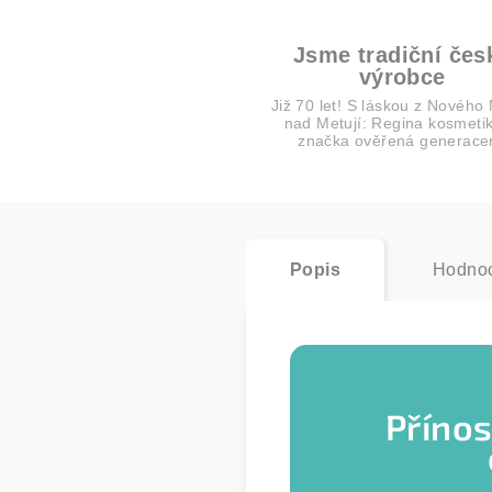
Jsme tradiční čes
výrobce
Již 70 let! S láskou z Nového
nad Metují: Regina kosmetik
značka ověřená generace
Popis
Hodnoc
Přínos