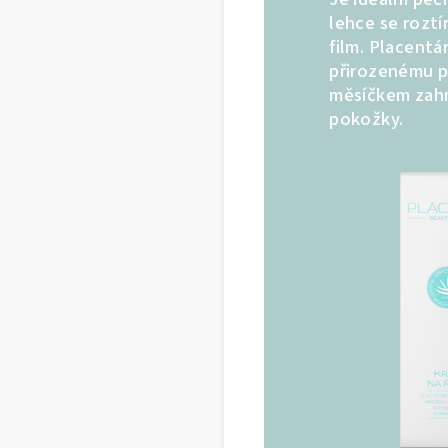
lehce se roztí
film. Placentár
přirozenému p
měsíčkem zahr
pokožky.