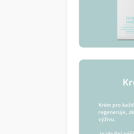
Kr
Krém pro každ
regeneruje, zk
výživu.
Je ideální péč