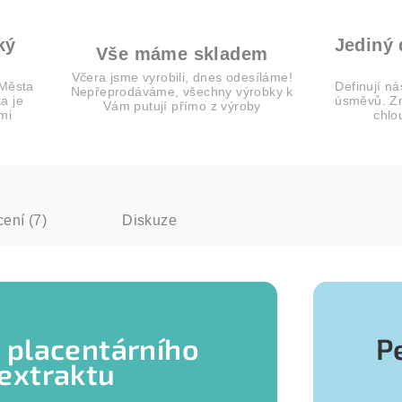
ký
Jediný
Vše máme skladem
Včera jsme vyrobili, dnes odesíláme!
 Města
Definují ná
Nepřeprodáváme, všechny výrobky k
a je
úsměvů. Zn
Vám putují přímo z výroby
mi
chlo
ení (7)
Diskuze
 placentárního
P
extraktu