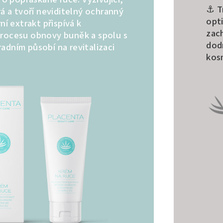
⚓ T
rá a tvoří neviditelný ochranný
opt
ní extrakt přispívá k
zach
rocesu obnovy buněk a spolu s
dod
adním působí na revitalizaci
kos