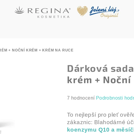
RÉM + NOČNÍ KRÉM + KRÉM NA RUCE
Dárková sada 
krém + Noční
Průměrné
7 hodnocení
Podrobnosti hod
hodnocení
produktu
To nejlepší pro pleť ov
je
zákaznic: Blahodárné ú
5,0
koenzymu Q10 a měsíč
z