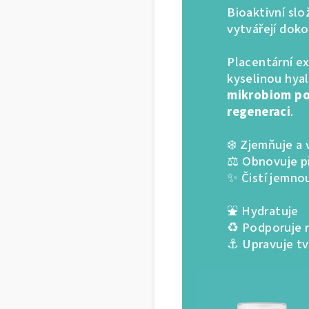
Bioaktivní sl
vytvářejí doko
Placentární ex
kyselinou hy
mikrobiom pok
regeneraci
.
❄️
Zjemňuje a 
⚖️
Obnovuje p
✨ Čistí jemno
⛲
Hydratuje
♻️ Podporuje 
⚓
Upravuje t