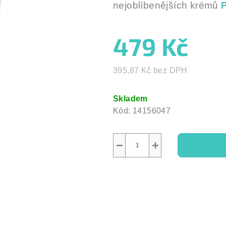
nejoblíbenějších krémů
5
hvězdiček.
479 Kč
395,87 Kč bez DPH
Měrná
cena:
Skladem
Kód:
14156047
−
+