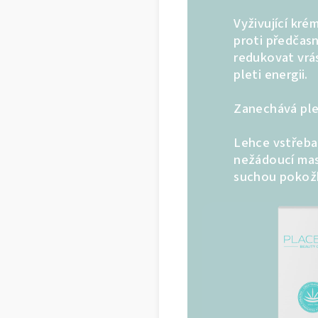
Vyživující kré
proti předčas
redukovat vrás
pleti energii.
Zanechává pl
Lehce vstřebat
nežádoucí mas
suchou pokož