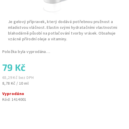
Je gelový přípravek, který dodává potřebnou pružnost a
mladistvou vláčnost. Elastin svými hydratačními vlastnostmi
blahodárně působí na potlačování tvorby vrásek. Obsahuje
vzácné přírodní oleje a vitaminy.
Položka byla vyprodána…
79 Kč
65,29 Kč bez DPH
Měrná
8,78 Kč / 10 ml
cena:
Vyprodáno
Kód:
1414001