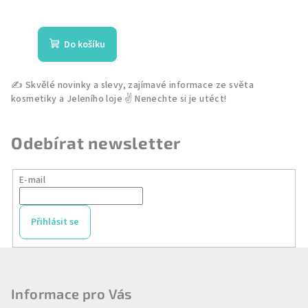
Průměrné
hodnocení
produktu
Do košíku
je
4,0
z
5
hvězdiček.
Odebírat newsletter
E-mail
Přihlásit se
Z
á
p
Informace pro Vás