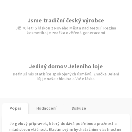
Jsme tradiční český výrobce
Již 70 let! S láskou z Nového Města nad Metují: Regina
kosmetika je značka ověřená generacemi
Jediný domov Jeleního loje
Definují nás statisíce spokojených úsměvů. Značka Jelení
lůj je naše chlouba a Vaše láska
Popis
Hodnocení
Diskuze
Je gelový přípravek, který dodává potřebnou pružnost a
mladistvou vláčnost. Elastin svými hydratačními vlastnostmi