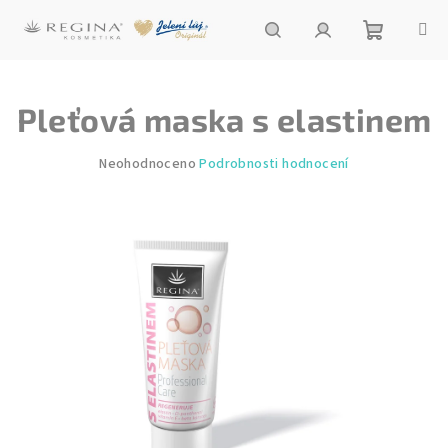
Přejít
na
obsah
Nákupní
Hledat
Přihlášení
Pleťová maska s elastinem
košík
Průměrné
Neohodnoceno
Podrobnosti hodnocení
hodnocení
produktu
je
0,0
z
5
hvězdiček.