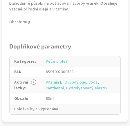
blahodárně působí na potlačování tvorby vrásek. Obsahuje
vzácné přírodní oleje a vitaminy.
Obsah: 90 g
Doplňkové parametry
Kategorie
:
Péče o pleť
EAN
:
8595002300583
?
Aktivní
Vitamín E
,
Olivový olej
,
Voda
,
látky
:
Panthenol
,
Hydrolyzovaný elastin
Obsah
:
90ml
Položka byla vyprodána…