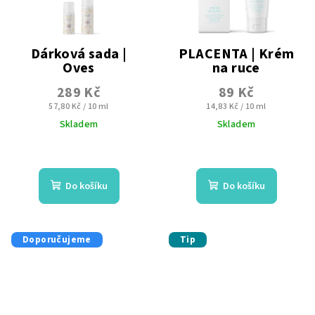
Dárková sada |
PLACENTA | Krém
Oves
na ruce
Revitalizační sérum +
289 Kč
89 Kč
Hydratační krém
Měrná
Měrná
57,80 Kč / 10 ml
14,83 Kč / 10 ml
cena:
cena:
Skladem
Skladem
Průměrné
Průměrné
hodnocení
hodnocení
produktu
produktu
Do košíku
Do košíku
je
je
4,9
4,9
z
z
5
5
Doporučujeme
Tip
hvězdiček.
hvězdiček.