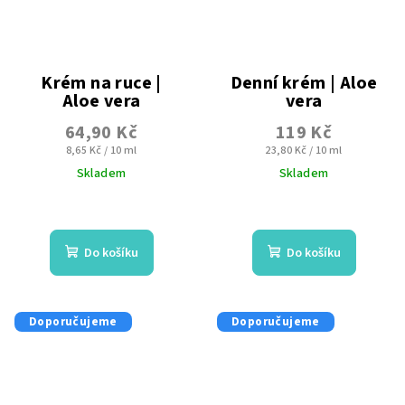
Krém na ruce |
Denní krém | Aloe
Aloe vera
vera
64,90 Kč
119 Kč
Měrná
Měrná
8,65 Kč / 10 ml
23,80 Kč / 10 ml
cena:
cena:
Skladem
Skladem
Průměrné
Průměrné
hodnocení
hodnocení
produktu
produktu
Do košíku
Do košíku
je
je
5,0
5,0
z
z
5
5
Doporučujeme
Doporučujeme
hvězdiček.
hvězdiček.