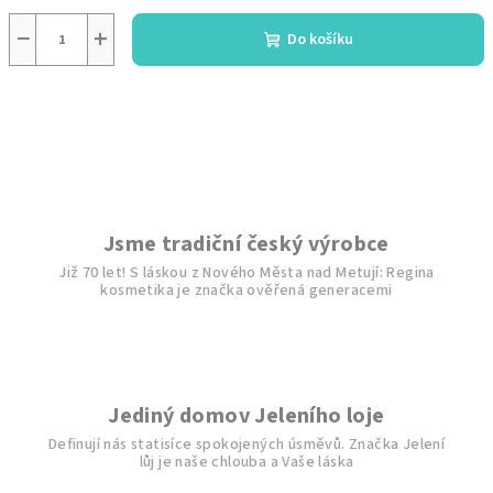
−
+
Do košíku
Jsme tradiční český výrobce
Již 70 let! S láskou z Nového Města nad Metují: Regina
kosmetika je značka ověřená generacemi
Jediný domov Jeleního loje
Definují nás statisíce spokojených úsměvů. Značka Jelení
lůj je naše chlouba a Vaše láska