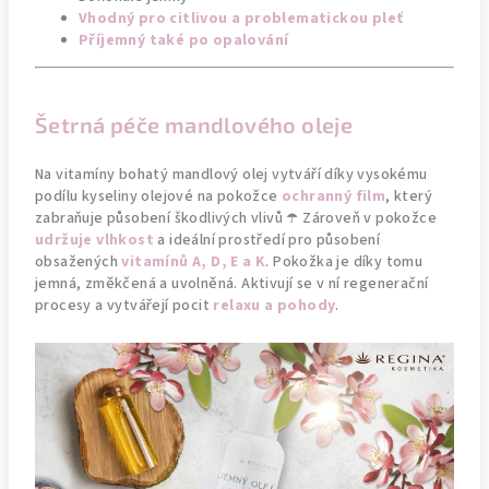
Vhodný pro citlivou a problematickou pleť
Příjemný také po opalování
Šetrná péče mandlového oleje
Na vitamíny bohatý mandlový olej vytváří díky vysokému
podílu kyseliny olejové na pokožce
ochranný film
, který
zabraňuje působení škodlivých vlivů ☂️ Zároveň v pokožce
udržuje vlhkost
a ideální prostředí pro působení
obsažených
vitamínů A, D, E a K
. Pokožka je díky tomu
jemná, změkčená a uvolněná. Aktivují se v ní regenerační
procesy a vytvářejí pocit
relaxu a pohody
.