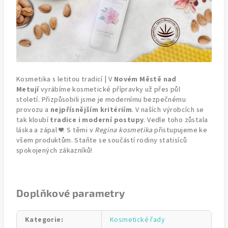
Kosmetika s letitou tradicí | V
Novém Městě nad
Metují
vyrábíme kosmetické přípravky už přes půl
století. Přizpůsobili jsme je modernímu bezpečnému
provozu a
nejpřísnějším kritériím
. V naších výrobcích se
tak kloubí
tradice i moderní postupy
. Vedle toho zůstala
láska a zápal ❤️. S těmi v
Regina kosmetika
přistupujeme ke
všem produktům. Staňte se součástí rodiny statisíců
spokojených zákazníků!
Doplňkové parametry
Kategorie
:
Kosmetické řady