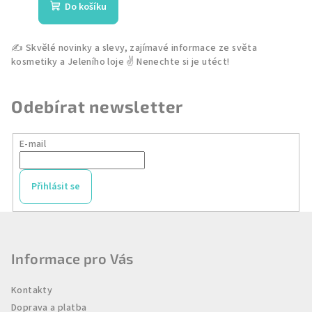
Do košíku
je
5,0
z
5
hvězdiček.
Odebírat newsletter
E-mail
Přihlásit se
Z
á
p
Informace pro Vás
a
Kontakty
t
Doprava a platba