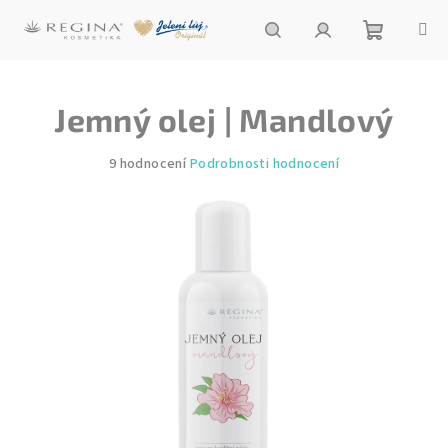
Přejít
na
obsah
Nákupní
Hledat
Přihlášení
Jemný olej | Mandlový
košík
Průměrné
9 hodnocení
Podrobnosti hodnocení
hodnocení
produktu
je
5,0
z
5
hvězdiček.