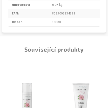
Hmotnost
:
0.07 kg
EAN
:
8595002334373
Obsah
:
100ml
Související produkty